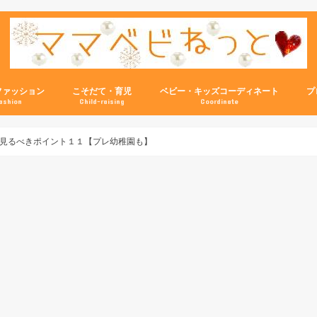
ファッション
こそだて・育児
ベビー・キッズコーディネート
プ
ashion
Child-raising
Coordinate
見るべきポイント１１【プレ幼稚園も】