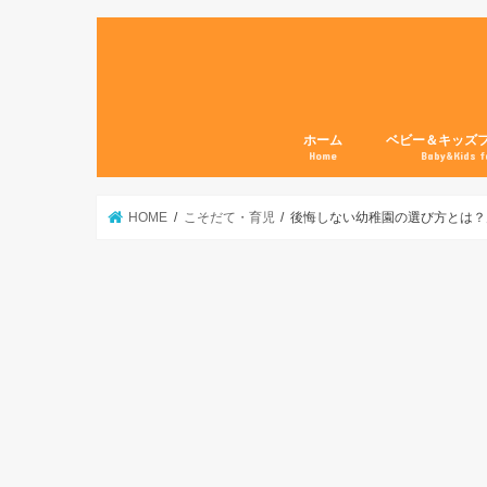
ホーム
ベビー＆キッズ
Home
Baby&Kids f
HOME
こそだて・育児
後悔しない幼稚園の選び方とは？