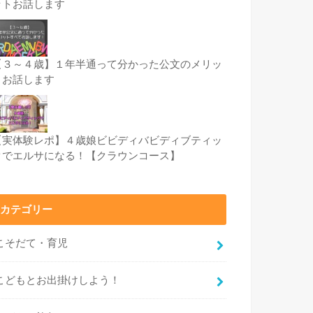
ットお話します
【３～４歳】１年半通って分かった公文のメリッ
トお話します
【実体験レポ】４歳娘ビビディバビディブティッ
クでエルサになる！【クラウンコース】
カテゴリー
こそだて・育児
こどもとお出掛けしよう！