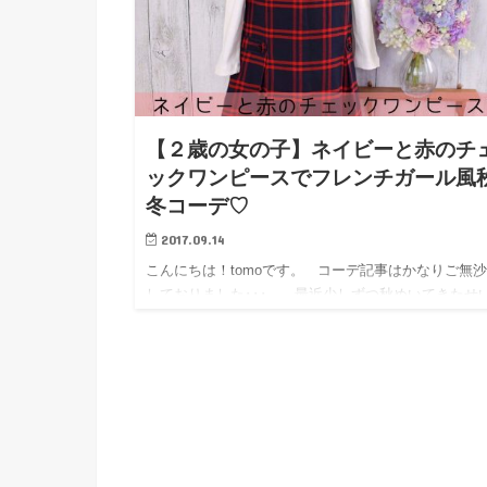
【２歳の女の子】ネイビーと赤のチ
ックワンピースでフレンチガール風
冬コーデ♡
2017.09.14
こんにちは！tomoです。 コーデ記事はかなりご無
しておりました･･･。 最近少しずつ秋めいてきたせ
あって、「娘の秋冬服買わなきゃ！」と思い立ち、少
ずつ集め始めています。 &nbsp…