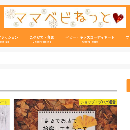
ファッション
こそだて・育児
ベビー・キッズコーディネート
プ
ashion
Child-raising
Coordinate
ネート
ショップ・ブログ運営