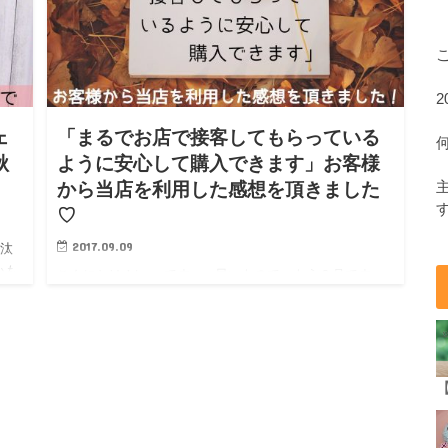
ェ
「まるでお店で接客してもらっている
秋
ように安心して購入できます」お客様
から当店を利用した感想を頂きました
♡
2017.09.09
沙汰
いも
こんにちは！tomoです。 早いもので、もう９月です
し
ね･･･！最近、急に気温が下がって涼しくなって、体が気
温の変化についていかず、体調を崩されたりしてません
か？ 実は私も先日、体調がとてつもな…