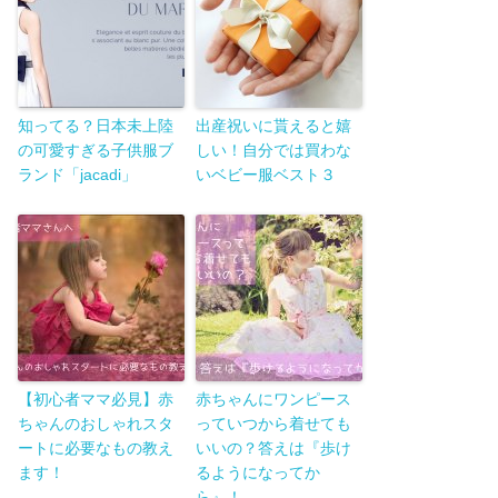
知ってる？日本未上陸
出産祝いに貰えると嬉
の可愛すぎる子供服ブ
しい！自分では買わな
ランド「jacadi」
いベビー服ベスト３
【初心者ママ必見】赤
赤ちゃんにワンピース
ちゃんのおしゃれスタ
っていつから着せても
ートに必要なもの教え
いいの？答えは『歩け
ます！
るようになってか
ら』！