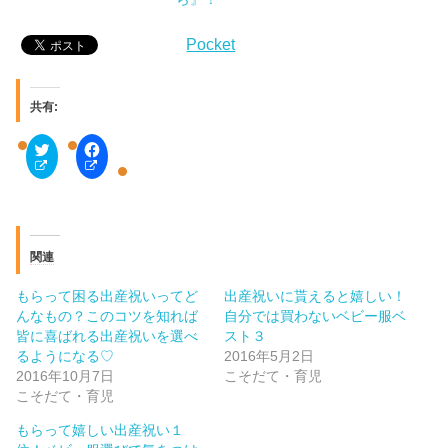
Pocket
共有:
ク
F
リ
a
ッ
c
ク
e
し
b
て
o
T
o
w
k
i
で
関連
t
共
t
有
e
す
もらって困る出産祝いってど
出産祝いに貰えると嬉しい！
r
る
で
に
んなもの？このコツを知れば
自分では買わないベビー服ベ
共
は
皆に喜ばれる出産祝いを選べ
スト３
有
ク
(
リ
るようになる♡
2016年5月2日
新
ッ
2016年10月7日
こそだて・育児
し
ク
い
し
こそだて・育児
ウ
て
ィ
く
もらって嬉しい出産祝い１
ン
だ
ド
さ