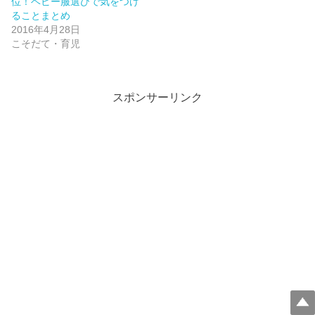
位！ベビー服選びで気をつけ
ウ
い
ることまとめ
で
(
開
新
2016年4月28日
き
し
こそだて・育児
ま
い
す
ウ
)
ィ
ン
ド
ウ
スポンサーリンク
で
開
き
ま
す
)