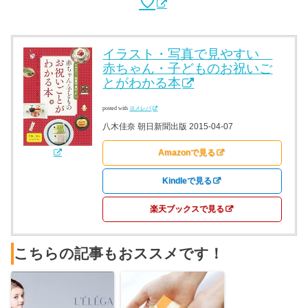
♡
イラスト・写真で見やすい
赤ちゃん・子どものお祝いご
とがわかる本
posted with
ヨメレバ
八木佳奈 朝日新聞出版 2015-04-07
Amazonで見る
Kindleで見る
楽天ブックスで見る
こちらの記事もおススメです！