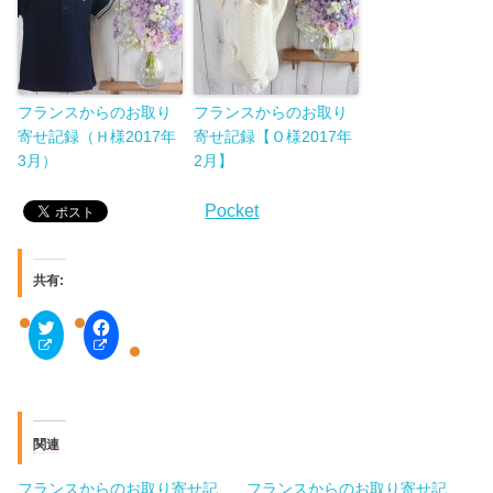
フランスからのお取り
フランスからのお取り
寄せ記録（Ｈ様2017年
寄せ記録【Ｏ様2017年
3月）
2月】
Pocket
共有:
ク
F
リ
a
ッ
c
ク
e
し
b
て
o
T
o
w
k
i
で
関連
t
共
t
有
e
す
フランスからのお取り寄せ記
フランスからのお取り寄せ記