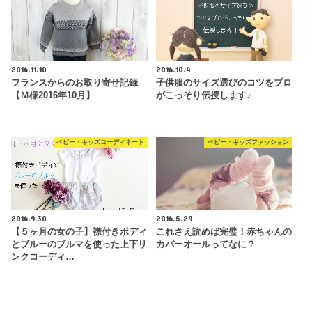
2016.11.10
2016.10.4
フランスからのお取り寄せ記録
子供服のサイズ選びのコツをプロ
【Ｍ様2016年10月】
がこっそり伝授します♪
ベビー・キッズコーディネート
ベビー・キッズファッション
2016.9.30
2016.5.29
【５ヶ月の女の子】襟付きボディ
これさえ読めば完璧！赤ちゃんの
とブルーのブルマを使った上下リ
カバーオールってなに？
ンクコーディ…