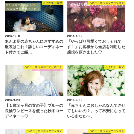
こそだて・育児
ベビー・キッズファッション
2016.10.11
2017.7.29
あんよ期の赤ちゃんにおすすめの
「やっぱり可愛くておしゃれで
服装はこれ！詳しいコーディネー
す！」お客様から当店を利用した
ト付きでご紹…
感想を頂きました♡
ベビー・キッズコーディネート
こそだて・育児
2016.9.28
2016.9.29
【１歳３ヶ月の女の子】ブルーの
「赤ちゃんにおしゃれなんてさせ
長袖ワンピースを使った秋冬コー
てもいいの？」って不安になって
ディネート♡
いるあなたへ。
ベビー・キッズファッション
ベビー・キッズファッション