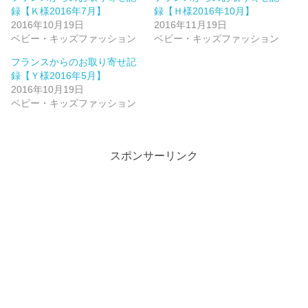
r
る
で
に
録【Ｋ様2016年7月】
録【Ｈ様2016年10月】
共
は
2016年10月19日
2016年11月19日
有
ク
(
リ
ベビー・キッズファッション
ベビー・キッズファッション
新
ッ
し
ク
フランスからのお取り寄せ記
い
し
ウ
て
録【Ｙ様2016年5月】
ィ
く
2016年10月19日
ン
だ
ド
さ
ベビー・キッズファッション
ウ
い
で
(
開
新
き
し
ま
い
す
ウ
スポンサーリンク
)
ィ
ン
ド
ウ
で
開
き
ま
す
)