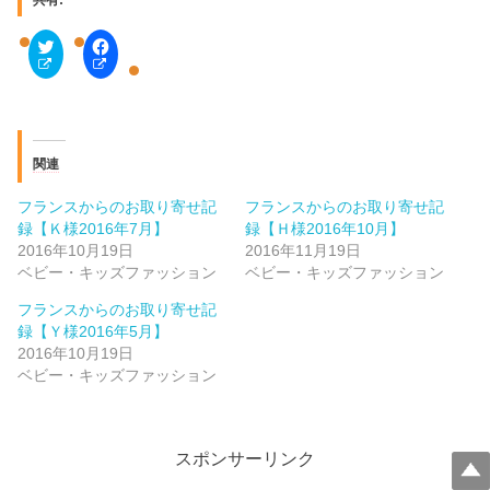
共有:
ク
F
リ
a
ッ
c
ク
e
し
b
て
o
T
o
w
k
i
で
関連
t
共
t
有
e
す
フランスからのお取り寄せ記
フランスからのお取り寄せ記
r
る
で
に
録【Ｋ様2016年7月】
録【Ｈ様2016年10月】
共
は
2016年10月19日
2016年11月19日
有
ク
(
リ
ベビー・キッズファッション
ベビー・キッズファッション
新
ッ
し
ク
フランスからのお取り寄せ記
い
し
ウ
て
録【Ｙ様2016年5月】
ィ
く
2016年10月19日
ン
だ
ド
さ
ベビー・キッズファッション
ウ
い
で
(
開
新
き
し
ま
い
す
ウ
スポンサーリンク
)
ィ
ン